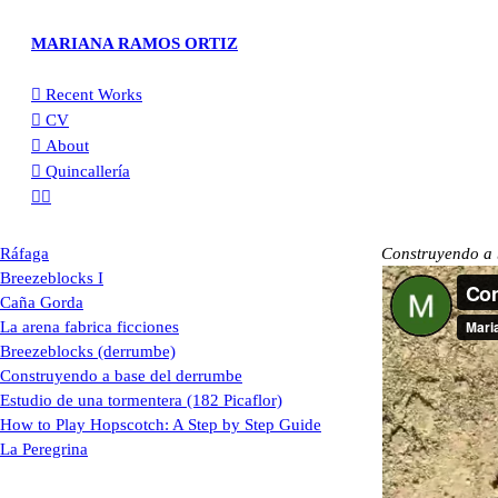
MARIANA RAMOS ORTIZ
︎︎︎ Recent Works
︎︎︎ CV
︎︎︎ About
︎︎︎ Quincallería
︎︎︎︎
Ráfaga
Construyendo a 
Breezeblocks I
Caña Gorda
La arena fabrica ficciones
Breezeblocks (derrumbe)
Construyendo a base del derrumbe
Estudio de una tormentera (182 Picaflor)
How to Play Hopscotch: A Step by Step Guide
La Peregrina